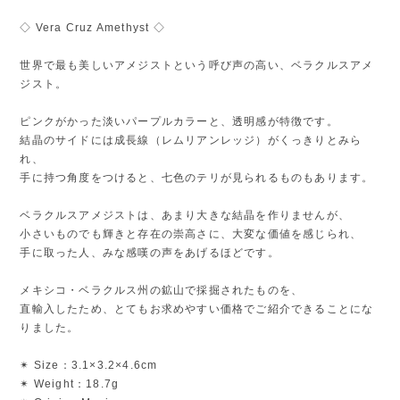
◇ Vera Cruz Amethyst ◇
世界で最も美しいアメジストという呼び声の高い、ベラクルスアメ
ジスト。
ピンクがかった淡いパープルカラーと、透明感が特徴です。
結晶のサイドには成長線（レムリアンレッジ）がくっきりとみら
れ、
手に持つ角度をつけると、七色のテリが見られるものもあります。
ベラクルスアメジストは、あまり大きな結晶を作りませんが、
小さいものでも輝きと存在の崇高さに、大変な価値を感じられ、
手に取った人、みな感嘆の声をあげるほどです。
メキシコ・ベラクルス州の鉱山で採掘されたものを、
直輸入したため、とてもお求めやすい価格でご紹介できることにな
りました。
✴︎ Size：3.1×3.2×4.6cm
✴︎ Weight：18.7g