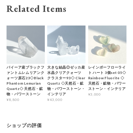
Related Items
バイーア産ブラックフ
大きな結晶◎ゼッカ産
レインボーフローライ
ァントムレムリアンク
水晶クリアクォーツ
ト ハート 3個set 05◇
ォーツ原石23◇Black
クラスター93◇ Clear
Rainbow Fluorite ◇
Phantom Lemurian
Quartz ◇天然石・鉱
天然石・鉱物・パワー
Quartz◇ 天然石・鉱
物・パワーストーン・
ストーン・インテリア
物・パワーストーン
インテリア
¥3,000
¥8,800
¥43,000
ショップの評価