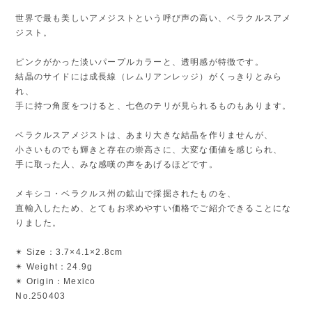
世界で最も美しいアメジストという呼び声の高い、ベラクルスアメ
ジスト。
ピンクがかった淡いパープルカラーと、透明感が特徴です。
結晶のサイドには成長線（レムリアンレッジ）がくっきりとみら
れ、
手に持つ角度をつけると、七色のテリが見られるものもあります。
ベラクルスアメジストは、あまり大きな結晶を作りませんが、
小さいものでも輝きと存在の崇高さに、大変な価値を感じられ、
手に取った人、みな感嘆の声をあげるほどです。
メキシコ・ベラクルス州の鉱山で採掘されたものを、
直輸入したため、とてもお求めやすい価格でご紹介できることにな
りました。
✴︎ Size：3.7×4.1×2.8cm
✴︎ Weight：24.9g
✴︎ Origin：Mexico
No.250403