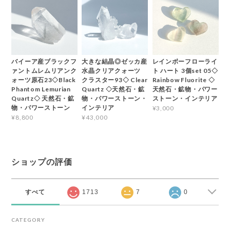
バイーア産ブラックフ
大きな結晶◎ゼッカ産
レインボーフローライ
ァントムレムリアンク
水晶クリアクォーツ
ト ハート 3個set 05◇
ォーツ原石23◇Black
クラスター93◇ Clear
Rainbow Fluorite ◇
Phantom Lemurian
Quartz ◇天然石・鉱
天然石・鉱物・パワー
Quartz◇ 天然石・鉱
物・パワーストーン・
ストーン・インテリア
物・パワーストーン
インテリア
¥3,000
¥8,800
¥43,000
ショップの評価
すべて
1713
7
0
CATEGORY