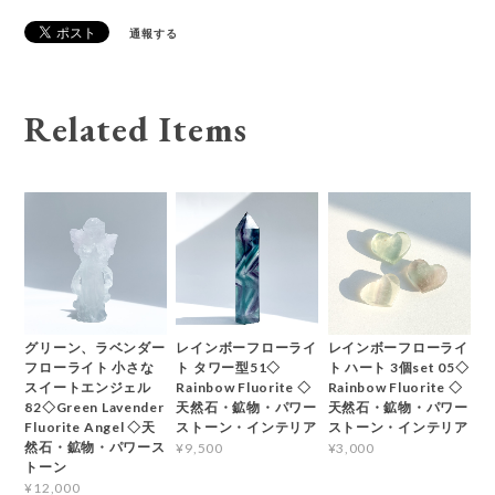
通報する
Related Items
グリーン、ラベンダー
レインボーフローライ
レインボーフローライ
フローライト 小さな
ト タワー型51◇
ト ハート 3個set 05◇
スイートエンジェル
Rainbow Fluorite ◇
Rainbow Fluorite ◇
82◇Green Lavender
天然石・鉱物・パワー
天然石・鉱物・パワー
Fluorite Angel ◇天
ストーン・インテリア
ストーン・インテリア
然石・鉱物・パワース
¥9,500
¥3,000
トーン
¥12,000