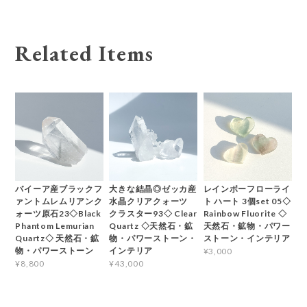
Related Items
バイーア産ブラックフ
大きな結晶◎ゼッカ産
レインボーフローライ
ァントムレムリアンク
水晶クリアクォーツ
ト ハート 3個set 05◇
ォーツ原石23◇Black
クラスター93◇ Clear
Rainbow Fluorite ◇
Phantom Lemurian
Quartz ◇天然石・鉱
天然石・鉱物・パワー
Quartz◇ 天然石・鉱
物・パワーストーン・
ストーン・インテリア
物・パワーストーン
インテリア
¥3,000
¥8,800
¥43,000