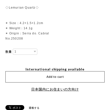
◇Lemurian Quartz◇
✴︎ Size：4.2×1.5×1.2cm
✴︎ Weight：14.1g
✴︎ Origin：Serra do. Cabral
No.250208
数量
International shipping available
Add to cart
日本国内にお住まいの方向け
通報する