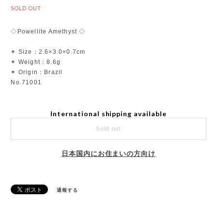
SOLD OUT
◇Powellite Amethyst ◇
✴︎ Size：2.6×3.0×0.7cm
✴︎ Weight：8.6g
✴︎ Origin：Brazil
No.71001
International shipping available
Sold out
日本国内にお住まいの方向け
通報する