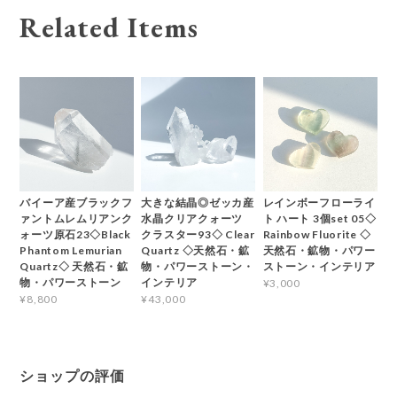
Related Items
バイーア産ブラックフ
大きな結晶◎ゼッカ産
レインボーフローライ
ァントムレムリアンク
水晶クリアクォーツ
ト ハート 3個set 05◇
ォーツ原石23◇Black
クラスター93◇ Clear
Rainbow Fluorite ◇
Phantom Lemurian
Quartz ◇天然石・鉱
天然石・鉱物・パワー
Quartz◇ 天然石・鉱
物・パワーストーン・
ストーン・インテリア
物・パワーストーン
インテリア
¥3,000
¥8,800
¥43,000
ショップの評価