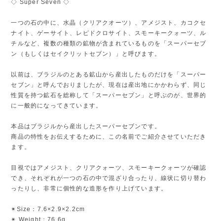
◇ Super Seven ◇
一つの石の中に、水晶（クリアクオーツ）、アメジスト、カコクセ
ナイト、ゲーサイト、レピドクロサイト、スモーキークォーツ、ル
チルなど、複数の種類の鉱物が含まれているものを「スーパーセブ
ン（もしくはセイクリットセブン）」と呼びます。
以前は、ブラジルのとある鉱山から産出したものだけを「スーパー
セブン」と呼んでおりましたが、現在は産出地にかかわらず、同じ
性質を持つ鉱石を総称して「スーパーセブン」と呼ぶのが、世界的
に一般的になってきています。
本品はブラジルから産出したスーパーセブンです。
商品の特性をお伝えするために、この名前でご紹介させていただき
ます。
目視ではアメジスト、クリアクォーツ、スモーキークォーツが確認
でき、それぞれが一つの石の中で混ざり合ったり、線状に切り替わ
ったりし、非常に個性的な造形を作り上げています。
✴︎Size：7.6×2.9×2.2cm
✴︎ Weight：76.6g