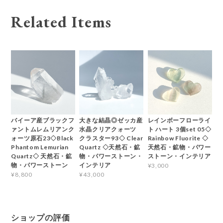
Related Items
バイーア産ブラックフ
大きな結晶◎ゼッカ産
レインボーフローライ
ァントムレムリアンク
水晶クリアクォーツ
ト ハート 3個set 05◇
ォーツ原石23◇Black
クラスター93◇ Clear
Rainbow Fluorite ◇
Phantom Lemurian
Quartz ◇天然石・鉱
天然石・鉱物・パワー
Quartz◇ 天然石・鉱
物・パワーストーン・
ストーン・インテリア
物・パワーストーン
インテリア
¥3,000
¥8,800
¥43,000
ショップの評価