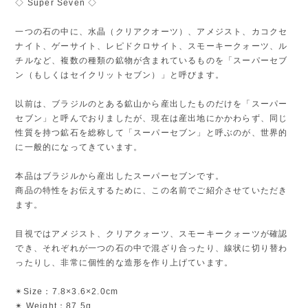
◇ Super Seven ◇
一つの石の中に、水晶（クリアクオーツ）、アメジスト、カコクセ
ナイト、ゲーサイト、レピドクロサイト、スモーキークォーツ、ル
チルなど、複数の種類の鉱物が含まれているものを「スーパーセブ
ン（もしくはセイクリットセブン）」と呼びます。
以前は、ブラジルのとある鉱山から産出したものだけを「スーパー
セブン」と呼んでおりましたが、現在は産出地にかかわらず、同じ
性質を持つ鉱石を総称して「スーパーセブン」と呼ぶのが、世界的
に一般的になってきています。
本品はブラジルから産出したスーパーセブンです。
商品の特性をお伝えするために、この名前でご紹介させていただき
ます。
目視ではアメジスト、クリアクォーツ、スモーキークォーツが確認
でき、それぞれが一つの石の中で混ざり合ったり、線状に切り替わ
ったりし、非常に個性的な造形を作り上げています。
✴︎Size：7.8×3.6×2.0cm
✴︎ Weight：87.5g