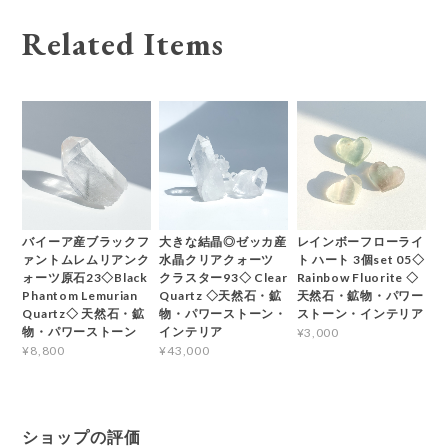
Related Items
バイーア産ブラックフ
大きな結晶◎ゼッカ産
レインボーフローライ
ァントムレムリアンク
水晶クリアクォーツ
ト ハート 3個set 05◇
ォーツ原石23◇Black
クラスター93◇ Clear
Rainbow Fluorite ◇
Phantom Lemurian
Quartz ◇天然石・鉱
天然石・鉱物・パワー
Quartz◇ 天然石・鉱
物・パワーストーン・
ストーン・インテリア
物・パワーストーン
インテリア
¥3,000
¥8,800
¥43,000
ショップの評価