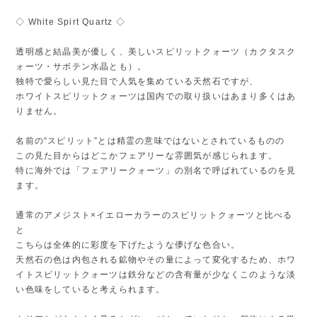
◇ White Spirt Quartz ◇
透明感と結晶美が優しく、美しいスピリットクォーツ（カクタスク
ォーツ・サボテン水晶とも）。
独特で愛らしい見た目で人気を集めている天然石ですが、
ホワイトスピリットクォーツは国内での取り扱いはあまり多くはあ
りません。
名前の“スピリット”とは精霊の意味ではないとされているものの
この見た目からはどこかフェアリーな雰囲気が感じられます。
特に海外では「フェアリークォーツ」の別名で呼ばれているのを見
ます。
通常のアメジスト×イエローカラーのスピリットクォーツと比べる
と
こちらは全体的に彩度を下げたような儚げな色合い。
天然石の色は内包される鉱物やその量によって変化するため、ホワ
イトスピリットクォーツは鉄分などの含有量が少なくこのような淡
い色味をしていると考えられます。