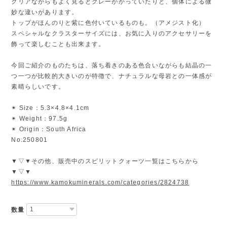
クリアながらもよく見るとグレーがかっていたりと、個体による微
妙な違いがあります。
トップがほんのりと紫に色付いているものも。（アメジスト化）
スペシャルなクラスターサイズには、お気に入りのアクセサリーを
飾って楽しむことも出来ます。
今回ご紹介のものたちは、落ち着きのある色合いながらも結晶の一
つ一つが比較的大きいのが特徴で、ナチュラルな母岩との一体感が
素晴らしいです。
✴︎ Size：5.3×4.8×4.1cm
✴︎ Weight：97.5g
✴︎ Origin：South Africa
No.250801
▼▽▼その他、販売中のスピリットクォーツ一覧はこちらから
▼▽▼
https://www.kamokuminerals.com/categories/2824738
数量