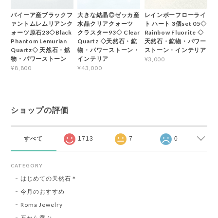
バイーア産ブラックフ
大きな結晶◎ゼッカ産
レインボーフローライ
ァントムレムリアンク
水晶クリアクォーツ
ト ハート 3個set 05◇
ォーツ原石23◇Black
クラスター93◇ Clear
Rainbow Fluorite ◇
Phantom Lemurian
Quartz ◇天然石・鉱
天然石・鉱物・パワー
Quartz◇ 天然石・鉱
物・パワーストーン・
ストーン・インテリア
物・パワーストーン
インテリア
¥3,000
¥8,800
¥43,000
ショップの評価
すべて
1713
7
0
CATEGORY
はじめての天然石＊
今月のおすすめ
Roma Jewelry
石から選ぶ