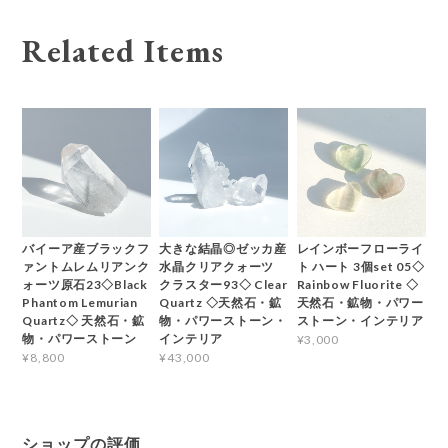
Related Items
バイーア産ブラックフ
大きな結晶◎ゼッカ産
レインボーフローライ
ァントムレムリアンク
水晶クリアクォーツ
ト ハート 3個set 05◇
ォーツ原石23◇Black
クラスター93◇ Clear
Rainbow Fluorite ◇
Phantom Lemurian
Quartz ◇天然石・鉱
天然石・鉱物・パワー
Quartz◇ 天然石・鉱
物・パワーストーン・
ストーン・インテリア
物・パワーストーン
インテリア
¥3,000
¥8,800
¥43,000
ショップの評価