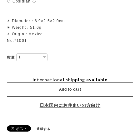
◇ Obsidian ◇
✴︎ Diameter：6.9×2.5×2.0cm
✴︎ Weight：51.6g
✴︎ Origin：Mexico
No.71001
数量
International shipping available
Add to cart
日本国内にお住まいの方向け
通報する