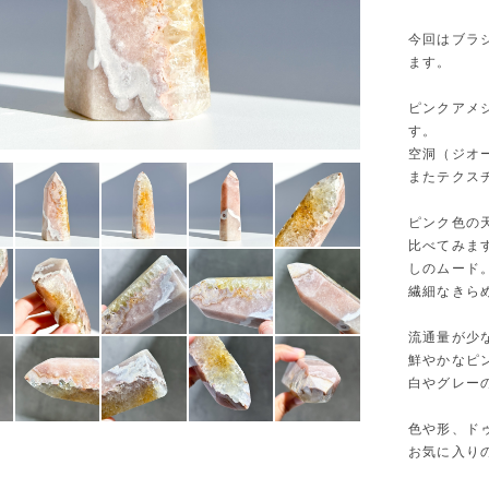
今回はブラ
ます。
ピンクアメ
す。
空洞（ジオ
またテクス
ピンク色の
比べてみま
しのムード
繊細なきら
流通量が少
鮮やかなピ
白やグレー
色や形、ド
お気に入り