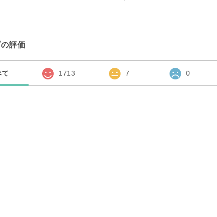
プの評価
べて
1713
7
0