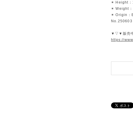
✴︎ Height：
✴︎ Weight
✴︎ Origin：B
No.250603
▼▽▼販売
https://ww