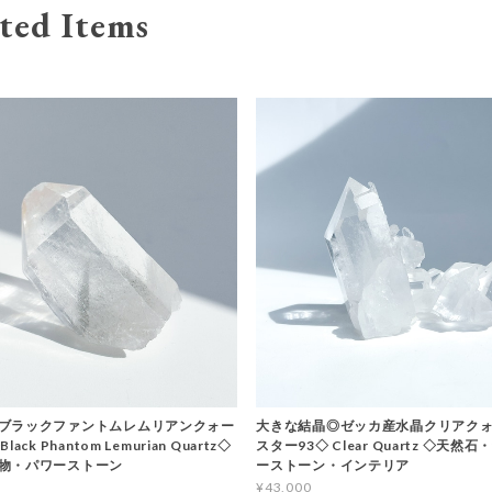
ted Items
ブラックファントムレムリアンクォー
大きな結晶◎ゼッカ産水晶クリアクォ
ack Phantom Lemurian Quartz◇
スター93◇ Clear Quartz ◇天然
物・パワーストーン
ーストーン・インテリア
¥43,000