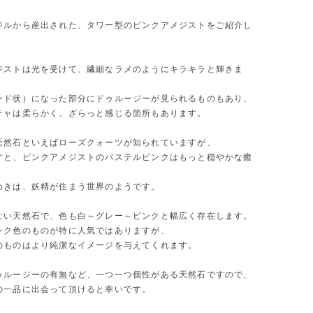
ジルから産出された、タワー型のピンクアメジストをご紹介し
ジストは光を受けて、繊細なラメのようにキラキラと輝きま
ード状）になった部分にドゥルージーが見られるものもあり、
チャは柔らかく、ざらっと感じる箇所もあります。
天然石といえばローズクォーツが知られていますが、
すと、ピンクアメジストのパステルピンクはもっと穏やかな癒
。
めきは、妖精が住まう世界のようです。
ない天然石で、色も白～グレー～ピンクと幅広く存在します。
ンク色のものが特に人気ではありますが、
のものはより純潔なイメージを与えてくれます。
ゥルージーの有無など、一つ一つ個性がある天然石ですので、
の一品に出会って頂けると幸いです。