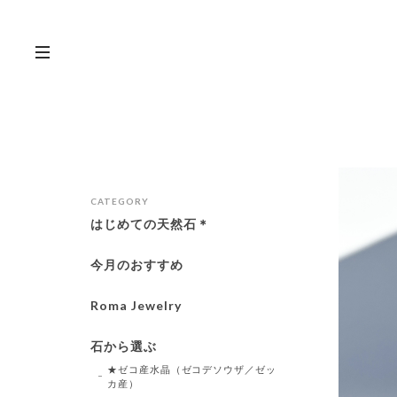
CATEGORY
はじめての天然石＊
今月のおすすめ
Roma Jewelry
石から選ぶ
★ゼコ産水晶（ゼコデソウザ／ゼッ
カ産）