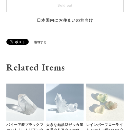
Sold out
日本国内にお住まいの方向け
通報する
Related Items
バイーア産ブラックフ
大きな結晶◎ゼッカ産
レインボーフローライ
ァントムレムリアンク
水晶クリアクォーツ
ト ハート 3個set 05◇