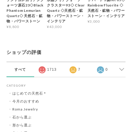
ォーツ原石23◇Black
クラスター93◇ Clear
Rainbow Fluorite ◇
Phantom Lemurian
Quartz ◇天然石・鉱
天然石・鉱物・パワー
Quartz◇ 天然石・鉱
物・パワーストーン・
ストーン・インテリア
物・パワーストーン
インテリア
¥3,000
¥8,800
¥43,000
ショップの評価
すべて
1713
7
0
CATEGORY
はじめての天然石＊
今月のおすすめ
Roma Jewelry
石から選ぶ
形から選ぶ