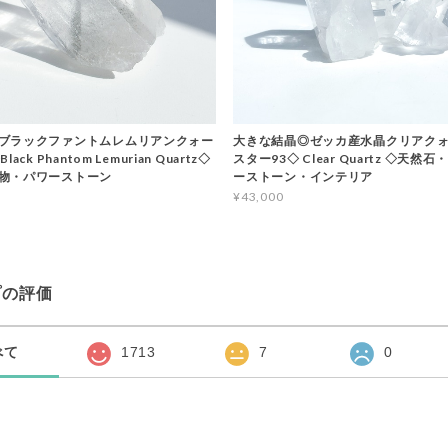
ブラックファントムレムリアンクォー
大きな結晶◎ゼッカ産水晶クリアクォ
ack Phantom Lemurian Quartz◇
スター93◇ Clear Quartz ◇天然
物・パワーストーン
ーストーン・インテリア
¥43,000
プの評価
べて
1713
7
0