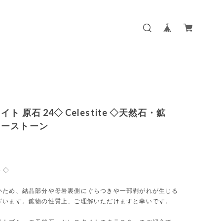
ト 原石 24◇ Celestite ◇天然石・鉱
ワーストーン
e ◇
いため、結晶部分や母岩裏側にぐらつきや一部剥がれが生じる
ざいます。鉱物の性質上、ご理解いただけますと幸いです。