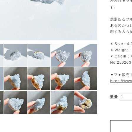
澄み渡るラ
す。
幾多あるブ
あるのがセ
想する人も
✴︎ Size：4.
✴︎ Weight：
✴︎ Origin
No.250203
▼▽▼販売
https://ww
数量