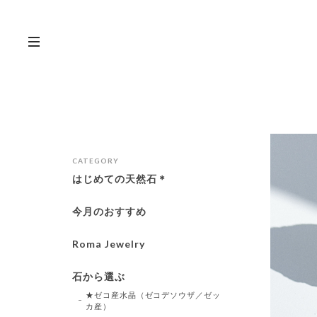
CATEGORY
はじめての天然石＊
今月のおすすめ
Roma Jewelry
石から選ぶ
★ゼコ産水晶（ゼコデソウザ／ゼッ
カ産）