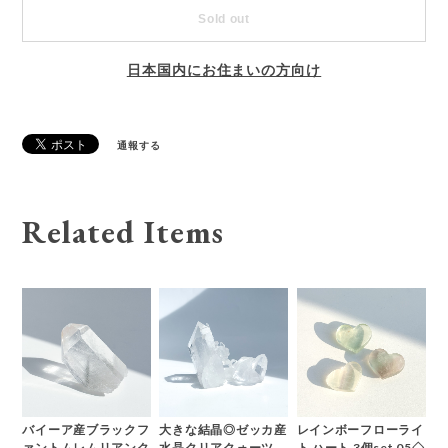
Sold out
日本国内にお住まいの方向け
通報する
Related Items
バイーア産ブラックフ
大きな結晶◎ゼッカ産
レインボーフローライ
ァントムレムリアンク
水晶クリアクォーツ
ト ハート 3個set 05◇