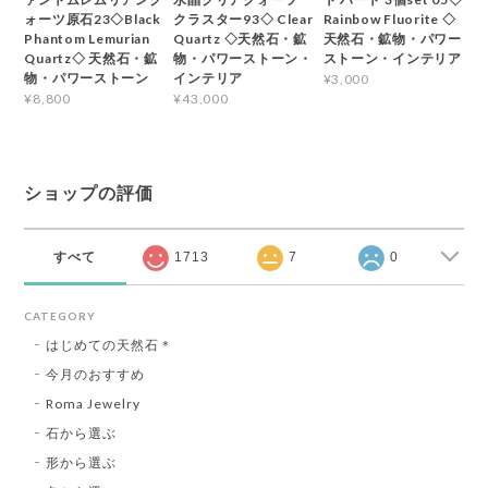
ォーツ原石23◇Black
クラスター93◇ Clear
Rainbow Fluorite ◇
Phantom Lemurian
Quartz ◇天然石・鉱
天然石・鉱物・パワー
Quartz◇ 天然石・鉱
物・パワーストーン・
ストーン・インテリア
物・パワーストーン
インテリア
¥3,000
¥8,800
¥43,000
ショップの評価
すべて
1713
7
0
CATEGORY
はじめての天然石＊
今月のおすすめ
Roma Jewelry
石から選ぶ
形から選ぶ