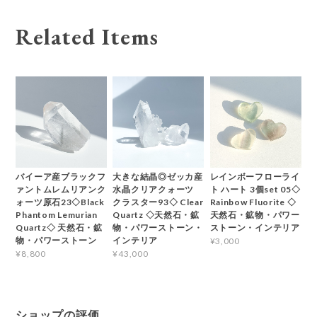
Related Items
バイーア産ブラックフ
大きな結晶◎ゼッカ産
レインボーフローライ
ァントムレムリアンク
水晶クリアクォーツ
ト ハート 3個set 05◇
ォーツ原石23◇Black
クラスター93◇ Clear
Rainbow Fluorite ◇
Phantom Lemurian
Quartz ◇天然石・鉱
天然石・鉱物・パワー
Quartz◇ 天然石・鉱
物・パワーストーン・
ストーン・インテリア
物・パワーストーン
インテリア
¥3,000
¥8,800
¥43,000
ショップの評価