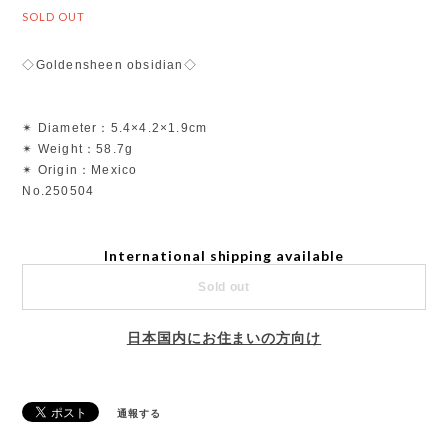
SOLD OUT
◇Goldensheen obsidian◇
✴︎ Diameter：5.4×4.2×1.9cm
✴︎ Weight：58.7g
✴︎ Origin：Mexico
No.250504
International shipping available
Sold out
日本国内にお住まいの方向け
通報する