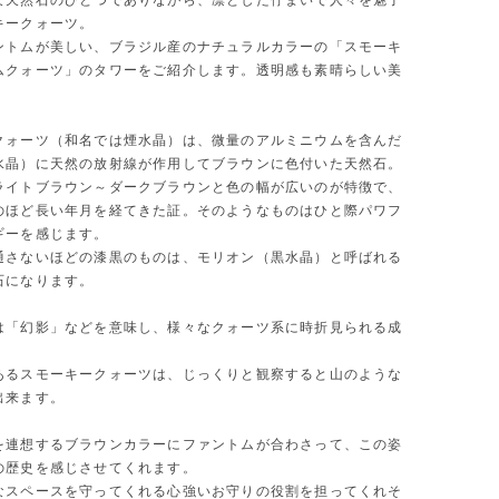
な天然石のひとつでありながら、凛とした佇まいで人々を魅了
キークォーツ。
ントムが美しい、ブラジル産のナチュラルカラーの「スモーキ
ムクォーツ」のタワーをご紹介します。透明感も素晴らしい美
クォーツ（和名では煙水晶）は、微量のアルミニウムを含んだ
水晶）に天然の放射線が作用してブラウンに色付いた天然石。
ライトブラウン～ダークブラウンと色の幅が広いのが特徴で、
のほど長い年月を経てきた証。そのようなものはひと際パワフ
ギーを感じます。
通さないほどの漆黒のものは、モリオン（黒水晶）と呼ばれる
石になります。
は「幻影」などを意味し、様々なクォーツ系に時折見られる成
。
あるスモーキークォーツは、じっくりと観察すると山のような
出来ます。
を連想するブラウンカラーにファントムが合わさって、この姿
の歴史を感じさせてくれます。
なスペースを守ってくれる心強いお守りの役割を担ってくれそ