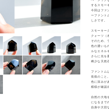
ベーシック
するスモー
今回はファ
ーファント
しさです。
スモーキー
クォーツ（
そのため、
色の濃いも
ルなエネル
さらに光を
稀少な天然
ファントム
長痕のこと
色に深みが
模様が確認
自然の大地
になるまで
自身や大切