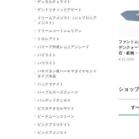
デュモルチェライト
デンドリティックアゲート
ドリームアメジスト（シェブロンア
メジスト）
ドリームコートレムリアン
トロレアイト
ファントム
バイーア州産レムリアンシード
デンクォーツ 
石・鉱物・
パイライト
¥13,000
ハウライト
パキスタン産ハーキマダイヤモンド
タイプ水晶
ハックマナイト
ショッ
パープルローズクォーツ
バンデッドオニキス
す
ピスタチオカルサイト
ピーチムーンストーン
ピンクアラゴナイト
ピンクアメジスト