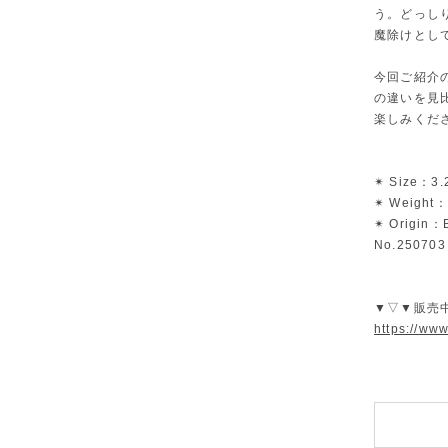
う。どっし
魔除けとし
今回ご紹介
の違いを見
楽しみくだ
✴︎ Size：3.
✴︎ Weight：
✴︎ Origin：B
No.250703
▼▽▼販売
https://ww