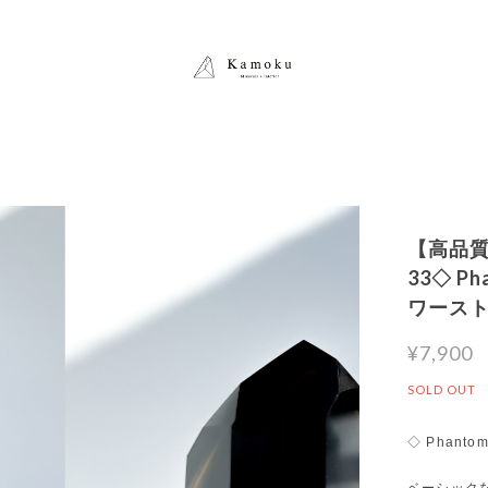
【高品質
33◇ P
ワース
¥7,900
SOLD OUT
◇ Phantom