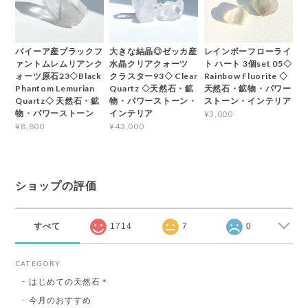
バイーア産ブラックフ
大きな結晶◎ゼッカ産
レインボーフローライ
ァントムレムリアンク
水晶クリアクォーツ
ト ハート 3個set 05◇
ォーツ原石23◇Black
クラスター93◇ Clear
Rainbow Fluorite ◇
Phantom Lemurian
Quartz ◇天然石・鉱
天然石・鉱物・パワー
Quartz◇ 天然石・鉱
物・パワーストーン・
ストーン・インテリア
物・パワーストーン
インテリア
¥3,000
¥8,800
¥43,000
ショップの評価
すべて
1714
7
0
CATEGORY
はじめての天然石＊
今月のおすすめ