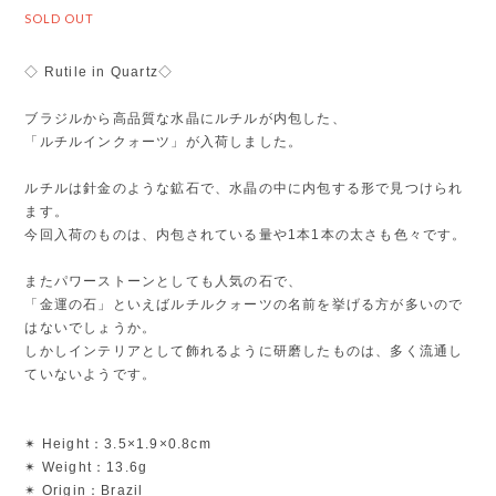
SOLD OUT
◇ Rutile in Quartz◇
ブラジルから高品質な水晶にルチルが内包した、
「ルチルインクォーツ」が入荷しました。
ルチルは針金のような鉱石で、水晶の中に内包する形で見つけられ
ます。
今回入荷のものは、内包されている量や1本1本の太さも色々です。
またパワーストーンとしても人気の石で、
「金運の石」といえばルチルクォーツの名前を挙げる方が多いので
はないでしょうか。
しかしインテリアとして飾れるように研磨したものは、多く流通し
ていないようです。
✴︎ Height：3.5×1.9×0.8cm
✴︎ Weight：13.6g
✴︎ Origin：Brazil