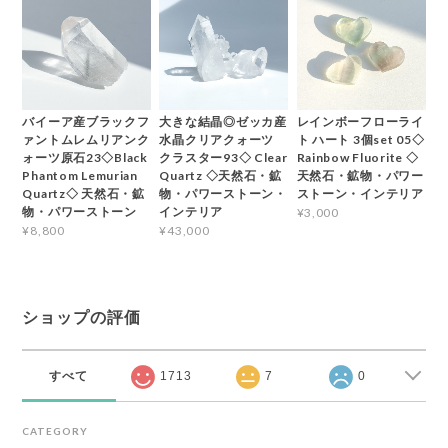
バイーア産ブラックフ
大きな結晶◎ゼッカ産
レインボーフローライ
ァントムレムリアンク
水晶クリアクォーツ
ト ハート 3個set 05◇
ォーツ原石23◇Black
クラスター93◇ Clear
Rainbow Fluorite ◇
Phantom Lemurian
Quartz ◇天然石・鉱
天然石・鉱物・パワー
Quartz◇ 天然石・鉱
物・パワーストーン・
ストーン・インテリア
物・パワーストーン
インテリア
¥3,000
¥8,800
¥43,000
ショップの評価
すべて
1713
7
0
CATEGORY