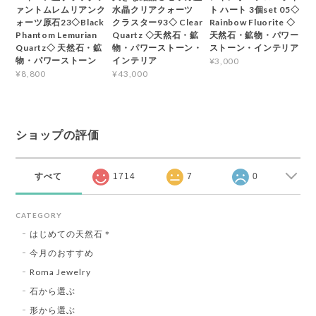
ァントムレムリアンク
水晶クリアクォーツ
ト ハート 3個set 05◇
ォーツ原石23◇Black
クラスター93◇ Clear
Rainbow Fluorite ◇
Phantom Lemurian
Quartz ◇天然石・鉱
天然石・鉱物・パワー
Quartz◇ 天然石・鉱
物・パワーストーン・
ストーン・インテリア
物・パワーストーン
インテリア
¥3,000
¥8,800
¥43,000
ショップの評価
すべて
1714
7
0
CATEGORY
はじめての天然石＊
今月のおすすめ
Roma Jewelry
石から選ぶ
形から選ぶ