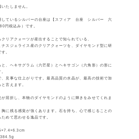
属いたしません。
用しているシルバーの台座は【スフィア 台座 シルバー 六
780円税込み）です。
るクリアクォーツが産出することで知られている、
ミナスジェライス産のクリアクォーツを、ダイヤモンド型に研
です。
ると、ヘキサグラム（六芒星）とヘキサゴン（六角形）の形に
す。
で、見事な仕上がりです。最高品質の水晶が、最高の技術で加
ると言えます。
光が屈折し、本物のダイヤモンドのように輝きをみせてくれま
、胸に残る感覚が強くあります。石を持ち、心で感じることの
らためて思わせる逸品です。
5×7.4×6.3cm
：384.5g