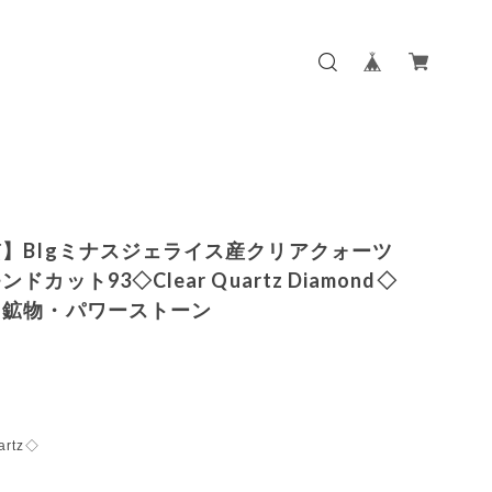
】BIgミナスジェライス産クリアクォーツ
ドカット93◇Clear Quartz Diamond◇
・鉱物・パワーストーン
artz◇