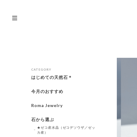
CATEGORY
はじめての天然石＊
今月のおすすめ
Roma Jewelry
石から選ぶ
★ゼコ産水晶（ゼコデソウザ／ゼッ
カ産）