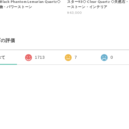
ack Phantom Lemurian Quartz◇
スター93◇ Clear Quartz ◇天然
物・パワーストーン
ーストーン・インテリア
¥43,000
プの評価
べて
1713
7
0