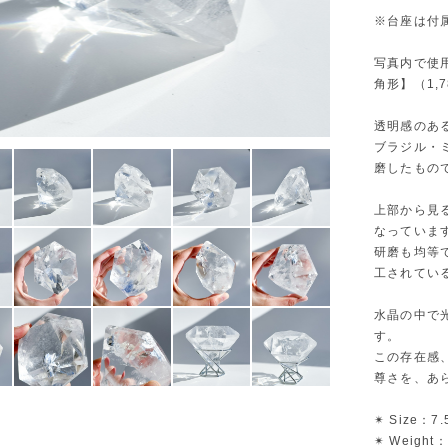
※台座は付
写真内で使
角形】（1,
透明感のあ
ブラジル・
磨したもの
上部から見
なっていま
研磨も均等
工されてい
水晶の中で
す。
この存在感
尊さを、あ
✴︎ Size：7.
✴︎ Weight