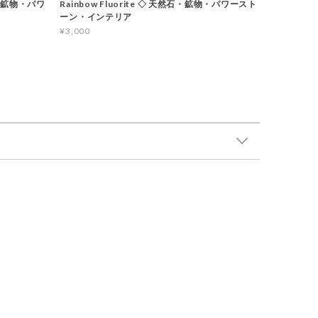
石・鉱物・パワ
Rainbow Fluorite ◇ 天然石・鉱物・パワースト
ーン・インテリア
¥3,000