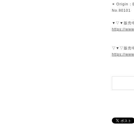
✴︎ Origin：B
No.80101
▼▽▼販売
https://ww
▽▼▽販売
https://ww