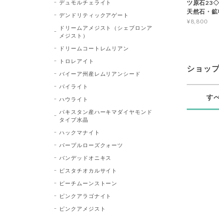
デュモルチェライト
ツ原石23◇Bl
天然石・鉱
デンドリティックアゲート
¥8,800
ドリームアメジスト（シェブロンア
メジスト）
ドリームコートレムリアン
トロレアイト
ショッ
バイーア州産レムリアンシード
パイライト
す
ハウライト
パキスタン産ハーキマダイヤモンド
タイプ水晶
ハックマナイト
パープルローズクォーツ
バンデッドオニキス
ピスタチオカルサイト
ピーチムーンストーン
ピンクアラゴナイト
ピンクアメジスト