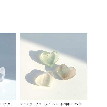
ーツ クラ
レインボーフローライト ハート 3個set 05◇