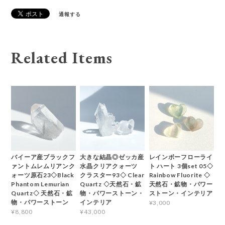
通報する
Related Items
バイーア産ブラックフ
大きな結晶◎ゼッカ産
レインボーフローライ
ァントムレムリアンク
水晶クリアクォーツ
ト ハート 3個set 05◇
ォーツ原石23◇Black
クラスター93◇ Clear
Rainbow Fluorite ◇
Phantom Lemurian
Quartz ◇天然石・鉱
天然石・鉱物・パワー
Quartz◇ 天然石・鉱
物・パワーストーン・
ストーン・インテリア
物・パワーストーン
インテリア
¥3,000
¥8,800
¥43,000