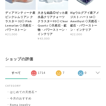
ディアマンティーナ産
大きな結晶◎ゼッカ産
Bigウルグアイ産アメ
ピンクレムリアン ク
水晶クリアクォーツ
ジスト ハート14◇
ラスター 32◇ Pink
クラスター93◇ Clear
Amethyst ◇天然石・
Lemurian ◇天然石・
Quartz ◇天然石・鉱
鉱石・パワーストー
パワーストーン
物・パワーストーン・
ン・インテリア
インテリア
¥21,000
¥22,000
¥43,000
ショップの評価
すべて
1714
7
0
CATEGORY
はじめての天然石＊
今月のおすすめ
Roma Jewelry