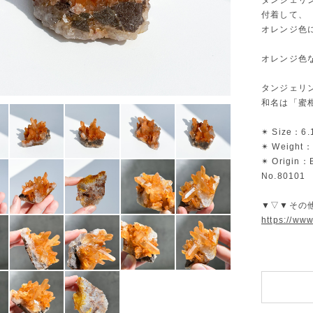
タンジェリ
付着して、
オレンジ色
オレンジ色
タンジェリ
和名は「蜜
✴︎ Size：6.
✴︎ Weight：
✴︎ Origin：B
No.80101
▼▽▼その
https://ww