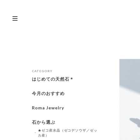
CATEGORY
はじめての天然石＊
今月のおすすめ
Roma Jewelry
石から選ぶ
★ゼコ産水晶（ゼコデソウザ／ゼッ
カ産）