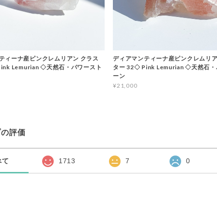
ティーナ産ピンクレムリアン クラス
ディアマンティーナ産ピンクレムリア
Pink Lemurian ◇天然石・パワースト
ター 32◇ Pink Lemurian ◇天然
ーン
¥21,000
プの評価
べて
1713
7
0