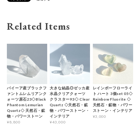
Related Items
バイーア産ブラックフ
大きな結晶◎ゼッカ産
レインボーフローライ
ァントムレムリアンク
水晶クリアクォーツ
ト ハート 3個set 05◇
ォーツ原石23◇Black
クラスター93◇ Clear
Rainbow Fluorite ◇
Phantom Lemurian
Quartz ◇天然石・鉱
天然石・鉱物・パワー
Quartz◇ 天然石・鉱
物・パワーストーン・
ストーン・インテリア
物・パワーストーン
インテリア
¥3,000
¥8,800
¥43,000