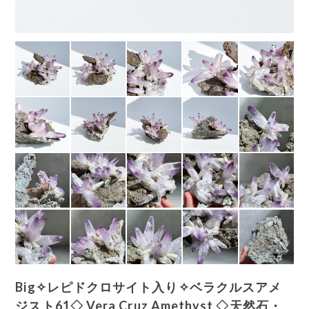
Big✧レピドクロサイト入り✧ベラクルスアメ
ジスト61◇ Vera Cruz Amethyst ◇天然石・