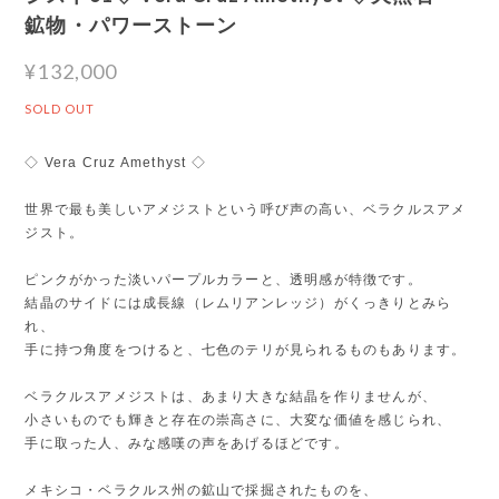
鉱物・パワーストーン
¥132,000
SOLD OUT
◇ Vera Cruz Amethyst ◇
世界で最も美しいアメジストという呼び声の高い、ベラクルスアメ
ジスト。
ピンクがかった淡いパープルカラーと、透明感が特徴です。
結晶のサイドには成長線（レムリアンレッジ）がくっきりとみら
れ、
手に持つ角度をつけると、七色のテリが見られるものもあります。
ベラクルスアメジストは、あまり大きな結晶を作りませんが、
小さいものでも輝きと存在の崇高さに、大変な価値を感じられ、
手に取った人、みな感嘆の声をあげるほどです。
メキシコ・ベラクルス州の鉱山で採掘されたものを、