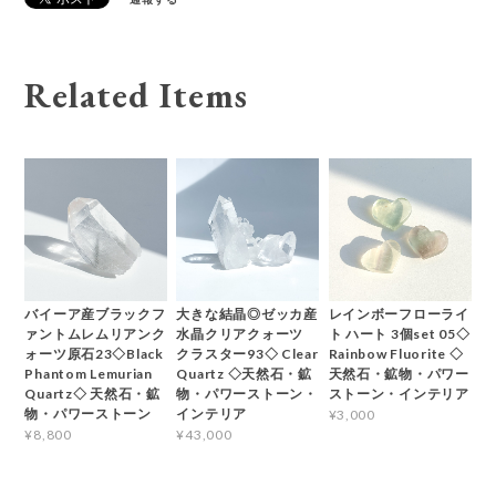
Related Items
バイーア産ブラックフ
大きな結晶◎ゼッカ産
レインボーフローライ
ァントムレムリアンク
水晶クリアクォーツ
ト ハート 3個set 05◇
ォーツ原石23◇Black
クラスター93◇ Clear
Rainbow Fluorite ◇
Phantom Lemurian
Quartz ◇天然石・鉱
天然石・鉱物・パワー
Quartz◇ 天然石・鉱
物・パワーストーン・
ストーン・インテリア
物・パワーストーン
インテリア
¥3,000
¥8,800
¥43,000