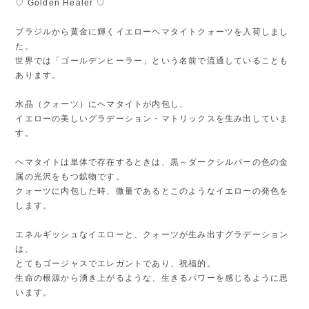
♡ Golden Healer ♡
ブラジルから黄金に輝くイエローヘマタイトクォーツを入荷しまし
た。
世界では「ゴールデンヒーラー」という名前で流通していることも
あります。
水晶（クォーツ）にヘマタイトが内包し、
イエローの美しいグラデーション・マトリックスを生み出していま
す。
ヘマタイトは単体で存在するときは、黒～ダークシルバーの色の金
属の光沢をもつ鉱物です。
クォーツに内包した時、微量であるとこのようなイエローの発色を
します。
エネルギッシュなイエローと、クォーツが生み出すグラデーション
は、
とてもゴージャスでエレガントであり、祝福的。
生命の根源から湧き上がるような、生きるパワーを感じるように思
います。