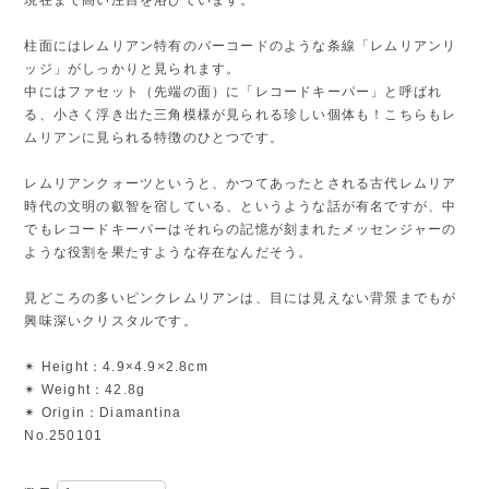
柱面にはレムリアン特有のバーコードのような条線「レムリアンリ
ッジ」がしっかりと見られます。
中にはファセット（先端の面）に「レコードキーパー」と呼ばれ
る、小さく浮き出た三角模様が見られる珍しい個体も！こちらもレ
ムリアンに見られる特徴のひとつです。
レムリアンクォーツというと、かつてあったとされる古代レムリア
時代の文明の叡智を宿している、というような話が有名ですが、中
でもレコードキーパーはそれらの記憶が刻まれたメッセンジャーの
ような役割を果たすような存在なんだそう。
見どころの多いピンクレムリアンは、目には見えない背景までもが
興味深いクリスタルです。
✴︎ Height：4.9×4.9×2.8cm
✴︎ Weight：42.8g
✴︎ Origin：Diamantina
No.250101