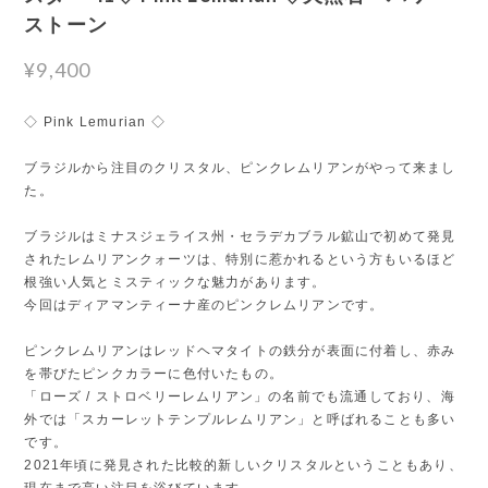
ストーン
¥9,400
◇ Pink Lemurian ◇
ブラジルから注目のクリスタル、ピンクレムリアンがやって来まし
た。
ブラジルはミナスジェライス州・セラデカブラル鉱山で初めて発見
されたレムリアンクォーツは、特別に惹かれるという方もいるほど
根強い人気とミスティックな魅力があります。
今回はディアマンティーナ産のピンクレムリアンです。
ピンクレムリアンはレッドヘマタイトの鉄分が表面に付着し、赤み
を帯びたピンクカラーに色付いたもの。
「ローズ / ストロベリーレムリアン」の名前でも流通しており、海
外では「スカーレットテンプルレムリアン」と呼ばれることも多い
です。
2021年頃に発見された比較的新しいクリスタルということもあり、
現在まで高い注目を浴びています。