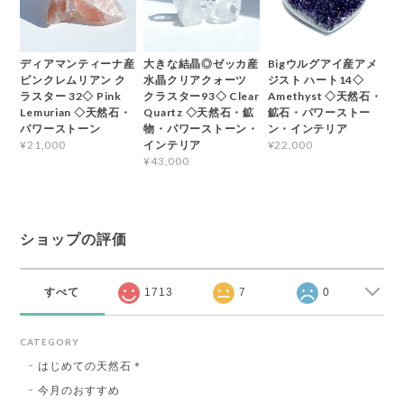
ディアマンティーナ産
大きな結晶◎ゼッカ産
Bigウルグアイ産アメ
ピンクレムリアン ク
水晶クリアクォーツ
ジスト ハート14◇
ラスター 32◇ Pink
クラスター93◇ Clear
Amethyst ◇天然石・
Lemurian ◇天然石・
Quartz ◇天然石・鉱
鉱石・パワーストー
パワーストーン
物・パワーストーン・
ン・インテリア
インテリア
¥21,000
¥22,000
¥43,000
ショップの評価
すべて
1713
7
0
CATEGORY
はじめての天然石＊
今月のおすすめ