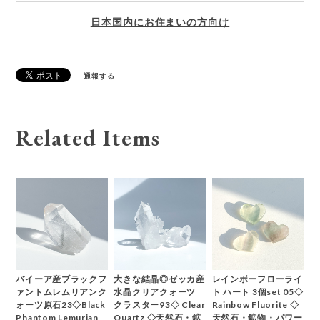
日本国内にお住まいの方向け
通報する
Related Items
バイーア産ブラックフ
大きな結晶◎ゼッカ産
レインボーフローライ
ァントムレムリアンク
水晶クリアクォーツ
ト ハート 3個set 05◇
ォーツ原石23◇Black
クラスター93◇ Clear
Rainbow Fluorite ◇
Phantom Lemurian
Quartz ◇天然石・鉱
天然石・鉱物・パワー