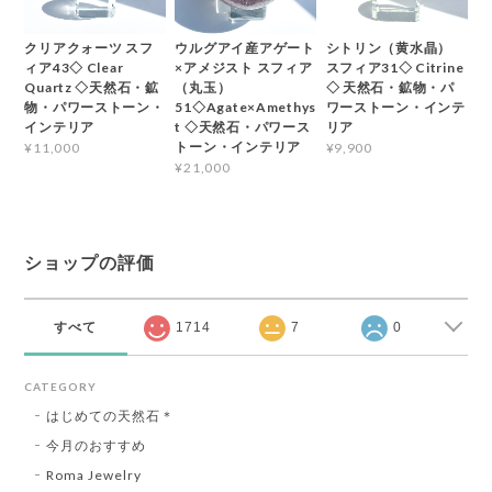
クリアクォーツ スフ
ウルグアイ産アゲート
シトリン（黄水晶）
ィア43◇ Clear
×アメジスト スフィア
スフィア31◇ Citrine
Quartz ◇天然石・鉱
（丸玉）
◇ 天然石・鉱物・パ
物・パワーストーン・
51◇Agate×Amethys
ワーストーン・インテ
インテリア
t ◇天然石・パワース
リア
トーン・インテリア
¥11,000
¥9,900
¥21,000
ショップの評価
すべて
1714
7
0
CATEGORY
はじめての天然石＊
今月のおすすめ
Roma Jewelry