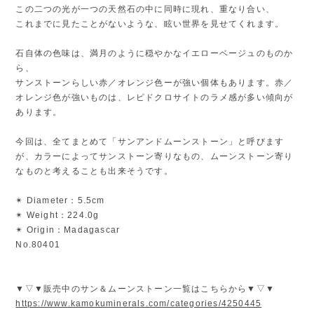
この二つの光が一つの天然石の中に同時に現れ、重なり合い、
これまでに見たことがないような、眩い世界を見せてくれます。
石自体の色味は、満月のように穏やかなイエローベージュのものか
ら、
サンストーンらしい赤／オレンジ色ーが強い個体もあります。赤／
オレンジ色が強いものは、レピドクロサイトのラメ感が多い傾向が
あります。
今回は、全てまとめて「サンアンドムーンストーン」と呼びます
が、カラーによってサンストーン寄りなもの、ムーンストーン寄り
なものと考えることも出来そうです。
✴︎ Diameter：5.5cm
✴︎ Weight：224.0g
✴︎ Origin：Madagascar
No.80401
▼▽▼販売中のサン＆ムーンストーン一覧はこちらから▼▽▼
https://www.kamokuminerals.com/categories/4250445