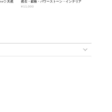
ere◇ 天然
然石・鉱物・パワーストーン・インテリア
¥11,000