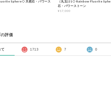
Fluorite Sphere◇ 天然石・パワース
（丸玉)21◇ Rainbow Fluorite Sph
石・パワーストーン
¥17,000
プの評価
べて
1713
7
0