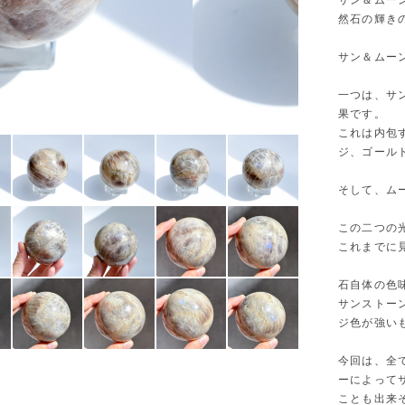
サン＆ムー
然石の輝き
サン＆ムー
一つは、サ
果です。
これは内包
ジ、ゴール
そして、ム
この二つの
これまでに
石自体の色
サンストー
ジ色が強い
今回は、全
ーによって
ことも出来