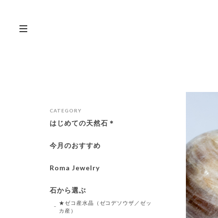
CATEGORY
はじめての天然石＊
今月のおすすめ
Roma Jewelry
石から選ぶ
★ゼコ産水晶（ゼコデソウザ／ゼッ
カ産）