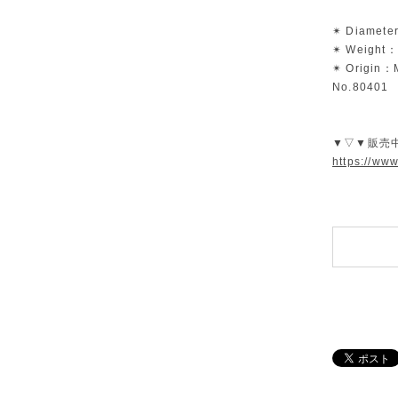
✴︎ Diamet
✴︎ Weight
✴︎ Origin
No.80401
▼▽▼販売
https://ww