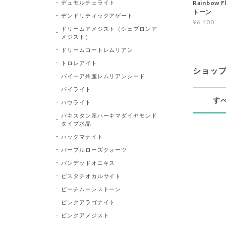
デュモルチェライト
Rainbow 
トーン
デンドリティックアゲート
¥6,400
ドリームアメジスト（シェブロンア
メジスト）
ドリームコートレムリアン
トロレアイト
ショッ
バイーア州産レムリアンシード
パイライト
す
ハウライト
パキスタン産ハーキマダイヤモンド
タイプ水晶
ハックマナイト
パープルローズクォーツ
バンデッドオニキス
ピスタチオカルサイト
ピーチムーンストーン
ピンクアラゴナイト
ピンクアメジスト