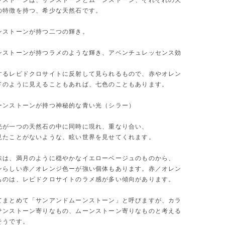
ンストーンは、サンストーンとムーンストーン、それぞれの天
の特徴を持つ、希少な天然石です。
ンストーンが持つ二つの輝き。
ンストーンが持つラメのような輝き、アベンチュレッセンス効
するレピドクロサイトに反射して見られるもので、赤やオレン
ドのように見えることもあれば、七色のこともあります。
ーンストーンが持つ神秘的な青い光（シラー）
光が一つの天然石の中に同時に現れ、重なり合い、
見たことがないような、眩い世界を見せてくれます。
味は、満月のように穏やかなイエローベージュのものから、
ンらしい赤／オレンジ色ーが強い個体もあります。赤／オレン
ものは、レピドクロサイトのラメ感が多い傾向があります。
てまとめて「サンアンドムーンストーン」と呼びますが、カラ
サンストーン寄りなもの、ムーンストーン寄りなものと考える
そうです。