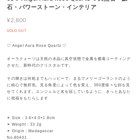
石・パワーストーン・インテリア
¥2,800
SOLD OUT
♡ Angel Aura Rose Quartz ♡
オーラクォーツは天然の水晶に真空状態で金属を癒着コーティング
させた、新時代のクリスタルです。
その輝きは何処までもハッピーで、まるでメリーゴーランドのよう
に純心で無邪気。見る角度によって色を変え、360度様々な顔を見
せてくれます。エンジェルと名を冠しているように、きっとあなた
に祝福をもたらします
✴︎ Size：3.6×4.0×1.8cm
✴︎ Weight：33.2g
✴︎ Origin：Madagascar
No.80401