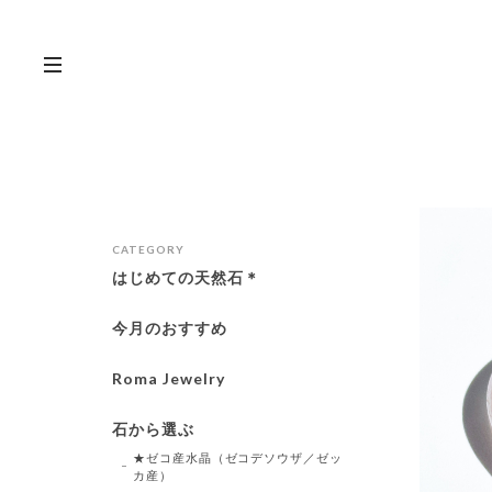
CATEGORY
はじめての天然石＊
今月のおすすめ
Roma Jewelry
石から選ぶ
★ゼコ産水晶（ゼコデソウザ／ゼッ
カ産）