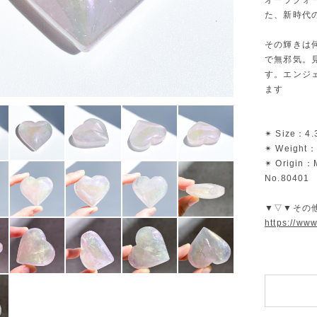
オーラクォ
た、新時代
その輝きは
で無邪気。
す。エンジ
ます
✴︎ Size：4.
✴︎ Weight：
✴︎ Origin
No.80401
▼▽▼その
https://ww