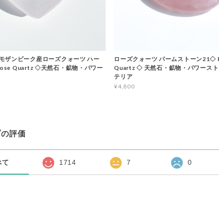
モザンビーク産ローズクォーツ ハー
ローズクォーツ パームストーン21◇ R
Rose Quartz ◇天然石・鉱物・パワー
Quartz ◇ 天然石・鉱物・パワース
テリア
¥4,800
プの評価
べて
1714
7
0