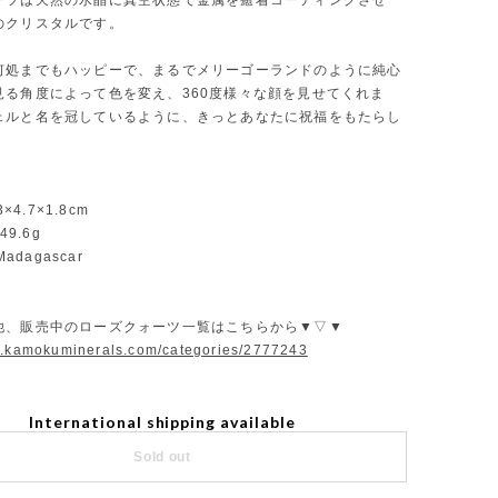
ーツは天然の水晶に真空状態で金属を癒着コーティングさせ
のクリスタルです。
何処までもハッピーで、まるでメリーゴーランドのように純心
見る角度によって色を変え、360度様々な顔を見せてくれま
ェルと名を冠しているように、きっとあなたに祝福をもたらし
3×4.7×1.8cm
49.6g
：Madagascar
他、販売中のローズクォーツ一覧はこちらから▼▽▼
w.kamokuminerals.com/categories/2777243
International shipping available
Sold out