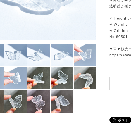
立体感が可
透明感が魅
✴︎ Height：
✴︎ Weight：
✴︎ Origin：
No.80501
▼▽▼販売
https://ww