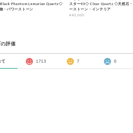
ack Phantom Lemurian Quartz◇
スター93◇ Clear Quartz ◇天然
物・パワーストーン
ーストーン・インテリア
¥43,000
プの評価
べて
1713
7
0