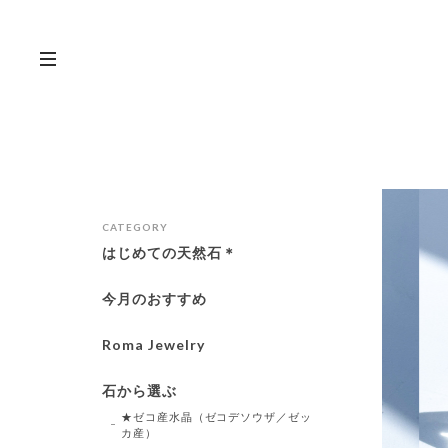
CATEGORY
はじめての天然石＊
今月のおすすめ
Roma Jewelry
石から選ぶ
★ゼコ産水晶（ゼコデソウザ／ゼッ
カ産）