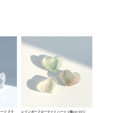
ーツ クラ
レインボーフローライト ハート 3個set 05◇