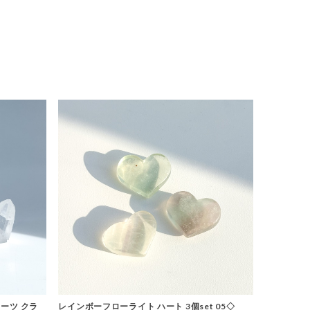
ーツ クラ
レインボーフローライト ハート 3個set 05◇