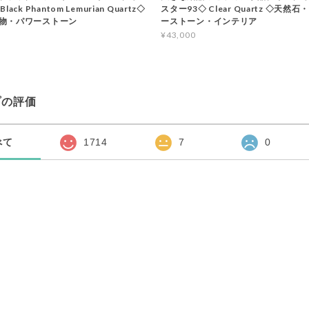
ack Phantom Lemurian Quartz◇
スター93◇ Clear Quartz ◇天然
物・パワーストーン
ーストーン・インテリア
¥43,000
プの評価
べて
1714
7
0