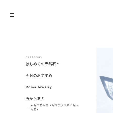
CATEGORY
はじめての天然石＊
今月のおすすめ
Roma Jewelry
石から選ぶ
★ゼコ産水晶（ゼコデソウザ／ゼッ
カ産）