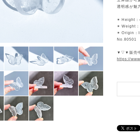
立体感が可
透明感が魅
✴︎ Height：
✴︎ Weight：
✴︎ Origin：
No.80501
▼▽▼販売
https://ww