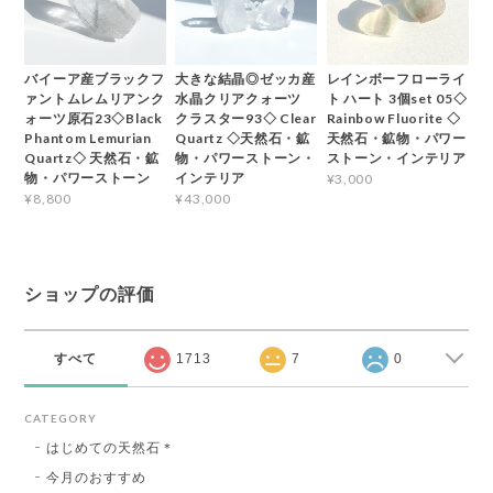
バイーア産ブラックフ
大きな結晶◎ゼッカ産
レインボーフローライ
ァントムレムリアンク
水晶クリアクォーツ
ト ハート 3個set 05◇
ォーツ原石23◇Black
クラスター93◇ Clear
Rainbow Fluorite ◇
Phantom Lemurian
Quartz ◇天然石・鉱
天然石・鉱物・パワー
Quartz◇ 天然石・鉱
物・パワーストーン・
ストーン・インテリア
物・パワーストーン
インテリア
¥3,000
¥8,800
¥43,000
ショップの評価
すべて
1713
7
0
CATEGORY
はじめての天然石＊
今月のおすすめ