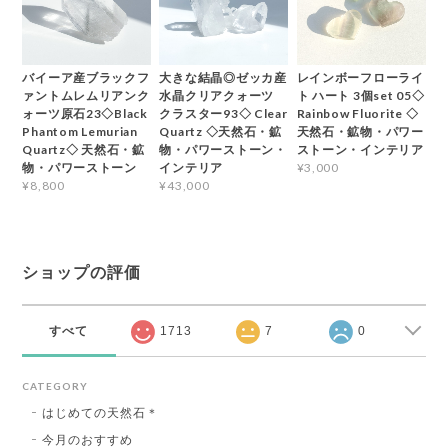
バイーア産ブラックフ
大きな結晶◎ゼッカ産
レインボーフローライ
ァントムレムリアンク
水晶クリアクォーツ
ト ハート 3個set 05◇
ォーツ原石23◇Black
クラスター93◇ Clear
Rainbow Fluorite ◇
Phantom Lemurian
Quartz ◇天然石・鉱
天然石・鉱物・パワー
Quartz◇ 天然石・鉱
物・パワーストーン・
ストーン・インテリア
物・パワーストーン
インテリア
¥3,000
¥8,800
¥43,000
ショップの評価
すべて
1713
7
0
CATEGORY
はじめての天然石＊
今月のおすすめ