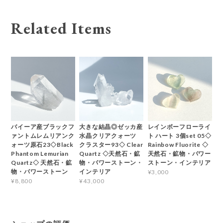
Related Items
バイーア産ブラックフ
大きな結晶◎ゼッカ産
レインボーフローライ
ァントムレムリアンク
水晶クリアクォーツ
ト ハート 3個set 05◇
ォーツ原石23◇Black
クラスター93◇ Clear
Rainbow Fluorite ◇
Phantom Lemurian
Quartz ◇天然石・鉱
天然石・鉱物・パワー
Quartz◇ 天然石・鉱
物・パワーストーン・
ストーン・インテリア
物・パワーストーン
インテリア
¥3,000
¥8,800
¥43,000