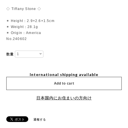
◇ Tiffany Stone ◇
✴︎ Height：2.9×2.6×1.5cm
✴︎ Weight：28.1g
✴︎ Origin：America
No.240602
数量
International shipping available
Add to cart
日本国内にお住まいの方向け
通報する