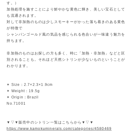
す。）
加熱処理を施すことにより鮮やかな黄色に輝き、美しい宝石として
も流通されます。
対して非加熱のものは少しスモーキーがかった落ち着きのある黄色
が特徴で
シャンパンゴールド風の気品を感じられる色合いが一味違う魅力を
持ちます。
非加熱のものはお探しの方も多く、時に「加熱・非加熱」などと区
別されることも。それほど天然シトリンが少ないものということが
わかります。
✴︎ Size：2.7×2.3×1.9cm
✴︎ Weight：19.5g
✴︎ Origin：Brazil
No.71001
▼▽▼販売中のシトリン一覧はこちらから▼▽▼
https://www.kamokuminerals.com/categories/4580469