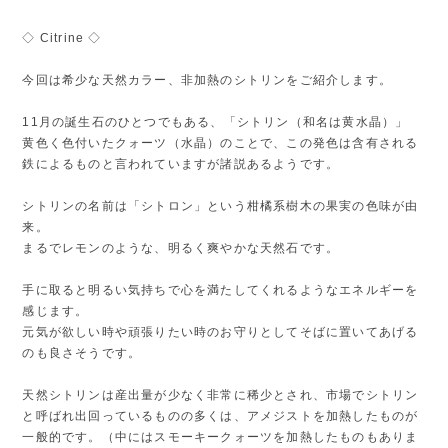
◇ Citrine ◇
今回は希少な天然カラー、非加熱のシトリンをご紹介します。
11月の誕生石のひとつでもある、「シトリン（和名は黄水晶）」
黄色く色付いたクォーツ（水晶）のことで、この発色は含有される
鉄によるものと言われていますが諸説あるようです。
シトリンの名前は「シトロン」という柑橘系樹木の果実の色味が由
来。
まるでレモンのような、明るく爽やかな天然石です。
手に取ると明るい気持ちで心を満たしてくれるようなエネルギーを
感じます。
元気が欲しい時や頑張りたい時のお守りとしてそばに置いてあげる
のも良さそうです。
天然シトリンは産出量が少なく非常に稀少とされ、市場でシトリン
と呼ばれ出回っているものの多くは、アメジストを加熱したものが
一般的です。（中にはスモーキークォーツを加熱したものもありま