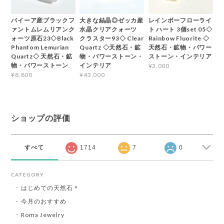
バイーア産ブラックフ
大きな結晶◎ゼッカ産
レインボーフローライ
ァントムレムリアンク
水晶クリアクォーツ
ト ハート 3個set 05◇
ォーツ原石23◇Black
クラスター93◇ Clear
Rainbow Fluorite ◇
Phantom Lemurian
Quartz ◇天然石・鉱
天然石・鉱物・パワー
Quartz◇ 天然石・鉱
物・パワーストーン・
ストーン・インテリア
物・パワーストーン
インテリア
¥3,000
¥8,800
¥43,000
ショップの評価
すべて
1714
7
0
CATEGORY
はじめての天然石＊
今月のおすすめ
Roma Jewelry