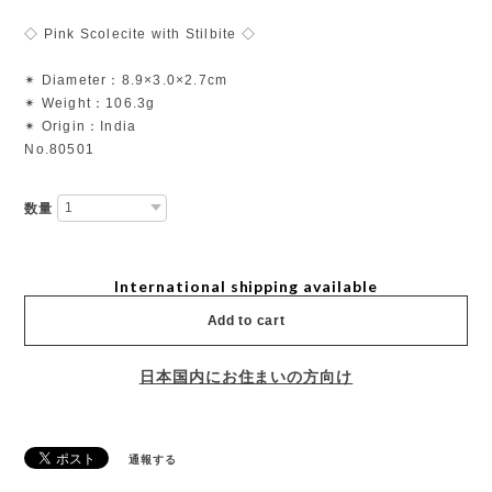
◇ Pink Scolecite with Stilbite ◇
✴︎ Diameter：8.9×3.0×2.7cm
✴︎ Weight：106.3g
✴︎ Origin：India
No.80501
数量
International shipping available
Add to cart
日本国内にお住まいの方向け
通報する