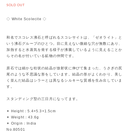
SOLD OUT
◇ White Scolecite ◇
和名でスコレス沸石と呼ばれるスコレサイトは、「ゼオライト」と
いう沸石グループのひとつ。目に見えない微細な穴が無数にあり、
加熱すると水蒸気を発する様子が沸騰しているように見えることか
らその名が付いている鉱物の仲間です。
原石では細かな柱状の結晶が放射状に伸びて集まった、うさぎの尻
尾のような不思議な形をしています。結晶の形がよくわかり、美し
く並んだ結晶はシラーとは異なるシルキーな質感を生み出していま
す。
スタンディング型の三日月になってます。
✴︎ Height：5.4×5.3×1.5cm
✴︎ Weight：43.6g
✴︎ Origin：India
No.80501