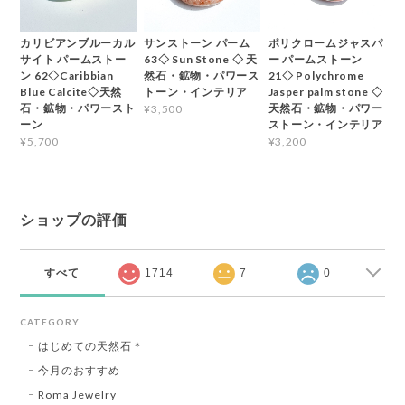
カリビアンブルーカル
サンストーン パーム
ポリクロームジャスパ
サイト パームストー
63◇ Sun Stone ◇ 天
ー パームストーン
ン 62◇Caribbian
然石・鉱物・パワース
21◇ Polychrome
Blue Calcite◇天然
トーン・インテリア
Jasper palm stone ◇
石・鉱物・パワースト
天然石・鉱物・パワー
¥3,500
ーン
ストーン・インテリア
¥5,700
¥3,200
ショップの評価
すべて
1714
7
0
CATEGORY
はじめての天然石＊
今月のおすすめ
Roma Jewelry