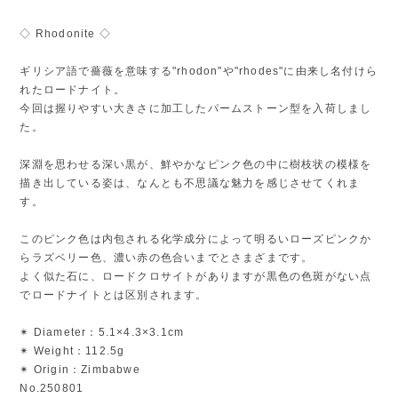
◇ Rhodonite ◇
ギリシア語で薔薇を意味する"rhodon"や"rhodes"に由来し名付けら
れたロードナイト。
今回は握りやすい大きさに加工したパームストーン型を入荷しまし
た。
深淵を思わせる深い黒が、鮮やかなピンク色の中に樹枝状の模様を
描き出している姿は、なんとも不思議な魅力を感じさせてくれま
す。
このピンク色は内包される化学成分によって明るいローズピンクか
らラズベリー色、濃い赤の色合いまでとさまざまです。
よく似た石に、ロードクロサイトがありますが黒色の色斑がない点
でロードナイトとは区別されます。
✴︎ Diameter：5.1×4.3×3.1cm
✴︎ Weight：112.5g
✴︎ Origin：Zimbabwe
No.250801