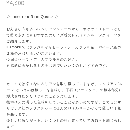
¥4,600
◇ Lemurian Root Quartz ◇
お好きな方も多いレムリアンクォーツから、ポケットストーンとし
て持ち歩きにもおすすめのサイズ感のレムリアンルーツクォーツを
ご紹介します。
Kamokuではブラジルからセーラ・デ・カブラル産、バイーア産の
２種のお取り扱いがございます。
今回はセーラ・デ・カブラル産のご紹介。
直感的に惹かれるものをお選びいただくのもおすすめです。
カモクでは様々なレムリアンを取り扱っていますが、レムリアン“ル
ーツ”というのは根っこを意味し、原石（クラスター）の根本部分に
形成されたクリスタルのことを指します。
根本ゆえに濁った色味をしていることが多いのですが、こちらはす
りガラス状のテクスチャーにほんのりミルキーがかって優しい印象
を受けます。
優しい印象ながらも、いくつもの筋が走っていて力強さも感じられ
ます。