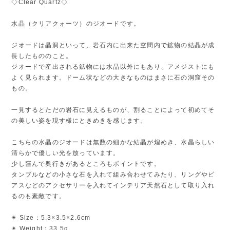
◇Clear Quartz◇
水晶（クリアクォーツ）のジオードです。
ジオードは晶洞といって、岩石内に出来た空間内で鉱物の結晶が成
長したもののこと。
ジオードで産出される鉱物には水晶以外にもあり、アメジストにも
よく見られます。ドーム状などの大きなものはまさに石の洞窟その
もの。
一見するとただの岩石に見えるものが、割ることによって初めてそ
の美しい姿を現す様にときめきを感じます。
こちらの水晶のジオードは無数の細かな結晶が煌めき、水晶らしい
清らかで優しい光を放っています。
少し窪んで奥行きがあるところもポイントです。
タンブルなどの小さな石を入れて組み合わせてみたり、リングやピ
アスなどのアクセサリーを入れてインテリア天然石として取り入れ
るのも素敵です。
✴︎ Size：5.3×3.5×2.6cm
✴︎ Weight：33.5g