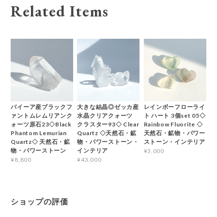
Related Items
バイーア産ブラックフ
大きな結晶◎ゼッカ産
レインボーフローライ
ァントムレムリアンク
水晶クリアクォーツ
ト ハート 3個set 05◇
ォーツ原石23◇Black
クラスター93◇ Clear
Rainbow Fluorite ◇
Phantom Lemurian
Quartz ◇天然石・鉱
天然石・鉱物・パワー
Quartz◇ 天然石・鉱
物・パワーストーン・
ストーン・インテリア
物・パワーストーン
インテリア
¥3,000
¥8,800
¥43,000
ショップの評価