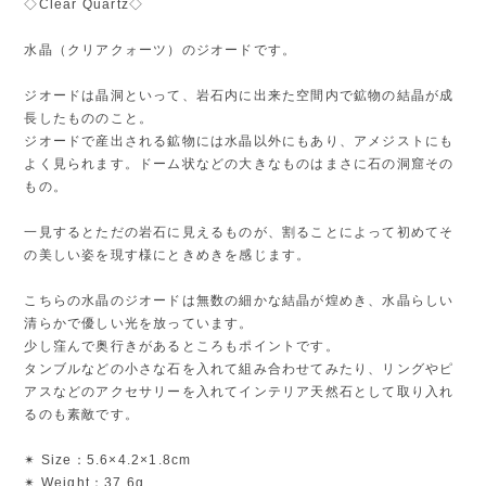
◇Clear Quartz◇
水晶（クリアクォーツ）のジオードです。
ジオードは晶洞といって、岩石内に出来た空間内で鉱物の結晶が成
長したもののこと。
ジオードで産出される鉱物には水晶以外にもあり、アメジストにも
よく見られます。ドーム状などの大きなものはまさに石の洞窟その
もの。
一見するとただの岩石に見えるものが、割ることによって初めてそ
の美しい姿を現す様にときめきを感じます。
こちらの水晶のジオードは無数の細かな結晶が煌めき、水晶らしい
清らかで優しい光を放っています。
少し窪んで奥行きがあるところもポイントです。
タンブルなどの小さな石を入れて組み合わせてみたり、リングやピ
アスなどのアクセサリーを入れてインテリア天然石として取り入れ
るのも素敵です。
✴︎ Size：5.6×4.2×1.8cm
✴︎ Weight：37.6g