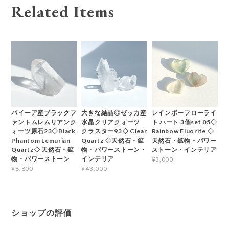
Related Items
バイーア産ブラックフ
大きな結晶◎ゼッカ産
レインボーフローライ
ァントムレムリアンク
水晶クリアクォーツ
ト ハート 3個set 05◇
ォーツ原石23◇Black
クラスター93◇ Clear
Rainbow Fluorite ◇
Phantom Lemurian
Quartz ◇天然石・鉱
天然石・鉱物・パワー
Quartz◇ 天然石・鉱
物・パワーストーン・
ストーン・インテリア
物・パワーストーン
インテリア
¥3,000
¥8,800
¥43,000
ショップの評価