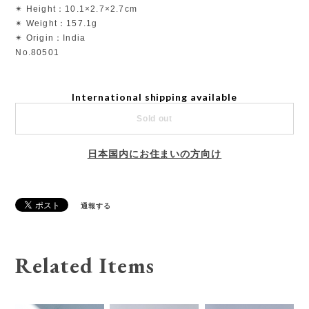
✴︎ Height：10.1×2.7×2.7cm
✴︎ Weight：157.1g
✴︎ Origin：India
No.80501
International shipping available
Sold out
日本国内にお住まいの方向け
通報する
Related Items