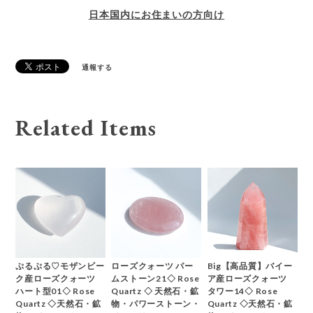
日本国内にお住まいの方向け
通報する
Related Items
ぷるぷる♡モザンビー
ローズクォーツ パー
Big【高品質】バイー
ク産ローズクォーツ
ムストーン21◇ Rose
ア産ローズクォーツ
ハート型01◇ Rose
Quartz ◇ 天然石・鉱
タワー14◇ Rose
Quartz ◇天然石・鉱
物・パワーストーン・
Quartz ◇天然石・鉱