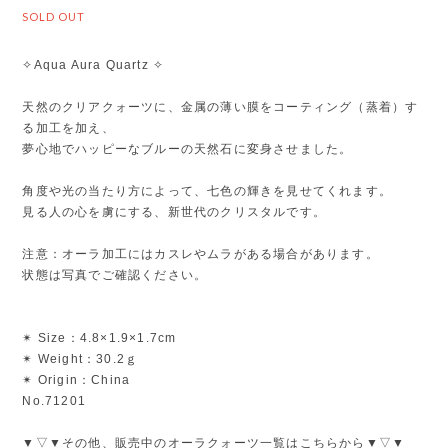
SOLD OUT
✧Aqua Aura Quartz ✧
天然のクリアクォーツに、金属の薄い膜をコーティング（蒸着）す
る加工を加え、
夢心地でハッピーなブルーの天然石に変身させました。
角度や光の当たり方によって、七色の輝きを見せてくれます。
見る人の心を虜にする、新世代のクリスタルです。
注意：オーラ加工にはカスレやムラがある場合があります。
状態は写真でご確認ください。
✴︎ Size：4.8×1.9×1.7cm
✴︎ Weight：30.2ｇ
✴︎ Origin：China
No.71201
▼▽▼その他、販売中のオーラクォーツ一覧はこちらから▼▽▼