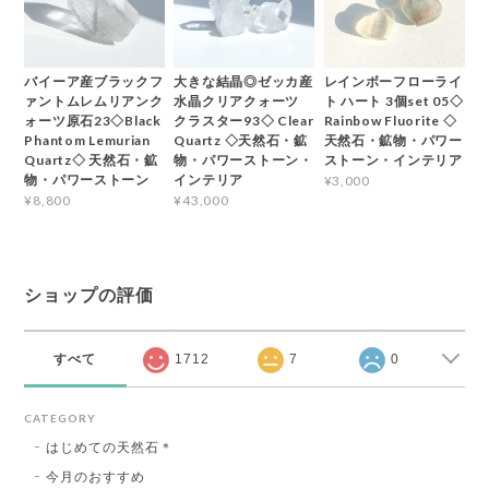
バイーア産ブラックフ
大きな結晶◎ゼッカ産
レインボーフローライ
ァントムレムリアンク
水晶クリアクォーツ
ト ハート 3個set 05◇
ォーツ原石23◇Black
クラスター93◇ Clear
Rainbow Fluorite ◇
Phantom Lemurian
Quartz ◇天然石・鉱
天然石・鉱物・パワー
Quartz◇ 天然石・鉱
物・パワーストーン・
ストーン・インテリア
物・パワーストーン
インテリア
¥3,000
¥8,800
¥43,000
ショップの評価
すべて
1712
7
0
CATEGORY
はじめての天然石＊
今月のおすすめ