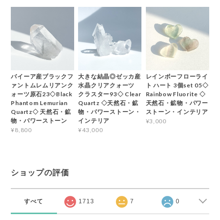
バイーア産ブラックフ
大きな結晶◎ゼッカ産
レインボーフローライ
ァントムレムリアンク
水晶クリアクォーツ
ト ハート 3個set 05◇
ォーツ原石23◇Black
クラスター93◇ Clear
Rainbow Fluorite ◇
Phantom Lemurian
Quartz ◇天然石・鉱
天然石・鉱物・パワー
Quartz◇ 天然石・鉱
物・パワーストーン・
ストーン・インテリア
物・パワーストーン
インテリア
¥3,000
¥8,800
¥43,000
ショップの評価
すべて
1713
7
0