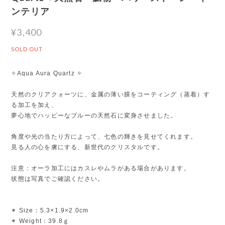
ンテリア
¥3,400
SOLD OUT
✧Aqua Aura Quartz ✧
天然のクリアクォーツに、金属の薄い膜をコーティング（蒸着）す
る加工を加え、
夢心地でハッピーなブルーの天然石に変身させました。
角度や光の当たり方によって、七色の輝きを見せてくれます。
見る人の心を虜にする、新世代のクリスタルです。
注意：オーラ加工にはカスレやムラがある場合があります。
状態は写真でご確認ください。
✴︎ Size：5.3×1.9×2.0cm
✴︎ Weight：39.8ｇ