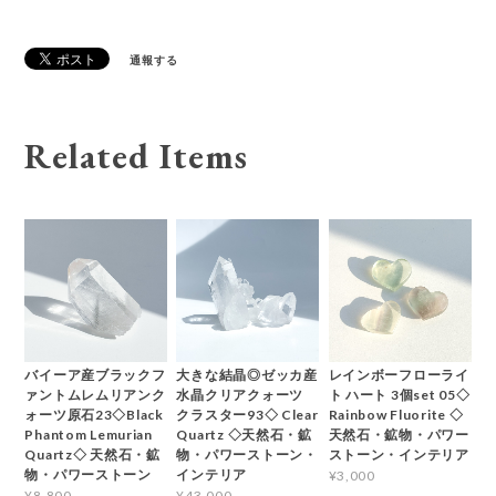
通報する
Related Items
バイーア産ブラックフ
大きな結晶◎ゼッカ産
レインボーフローライ
ァントムレムリアンク
水晶クリアクォーツ
ト ハート 3個set 05◇
ォーツ原石23◇Black
クラスター93◇ Clear
Rainbow Fluorite ◇
Phantom Lemurian
Quartz ◇天然石・鉱
天然石・鉱物・パワー
Quartz◇ 天然石・鉱
物・パワーストーン・
ストーン・インテリア
物・パワーストーン
インテリア
¥3,000
¥8,800
¥43,000