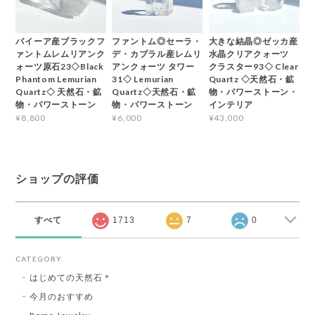
バイーア産ブラックフ
ファントム◎セーラ・
大きな結晶◎ゼッカ産
ァントムレムリアンク
デ・カブラル産レムリ
水晶クリアクォーツ
ォーツ原石23◇Black
アンクォーツ タワー
クラスター93◇ Clear
Phantom Lemurian
31◇ Lemurian
Quartz ◇天然石・鉱
Quartz◇ 天然石・鉱
Quartz◇天然石・鉱
物・パワーストーン・
物・パワーストーン
物・パワーストーン
インテリア
¥8,800
¥6,000
¥43,000
ショップの評価
すべて
1713
7
0
CATEGORY
はじめての天然石＊
今月のおすすめ