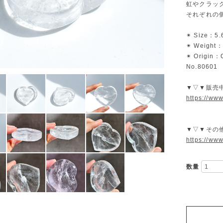
虹やクラッ
それぞれの
✴︎ Size：5.
✴︎ Weight：
✴︎ Origin：
No.80601
▼▽▼販売
https://ww
▼▽▼その
https://ww
数量