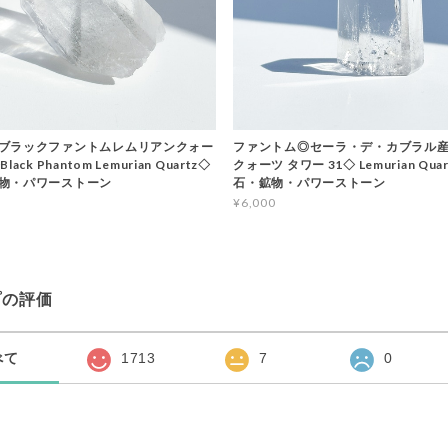
ブラックファントムレムリアンクォー
ファントム◎セーラ・デ・カブラル
ack Phantom Lemurian Quartz◇
クォーツ タワー 31◇ Lemurian Qua
物・パワーストーン
石・鉱物・パワーストーン
¥6,000
プの評価
べて
1713
7
0