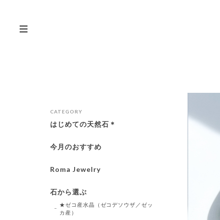
CATEGORY
はじめての天然石＊
今月のおすすめ
Roma Jewelry
石から選ぶ
★ゼコ産水晶（ゼコデソウザ／ゼッ
カ産）