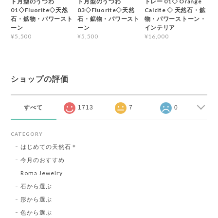
ト月型のうつわ
ト月型のうつわ
トレー 01◇ Orange
01◇Fluorite◇天然
03◇Fluorite◇天然
Calcite ◇ 天然石・鉱
石・鉱物・パワースト
石・鉱物・パワースト
物・パワーストーン・
ーン
ーン
インテリア
¥5,500
¥5,500
¥16,000
ショップの評価
すべて
1713
7
0
CATEGORY
はじめての天然石＊
今月のおすすめ
Roma Jewelry
石から選ぶ
形から選ぶ
色から選ぶ